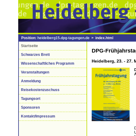
Position:
heidelberg15.dpg-tagungen.de
> index.html
Startseite
DPG-Frühjahrst
Schwarzes Brett
Heidelberg, 23. - 27.
Wissenschaftliches Programm
Veranstaltungen
Anmeldung
Reisekostenzuschuss
Tagungsort
Sponsoren
Kontakt/Impressum
D
U